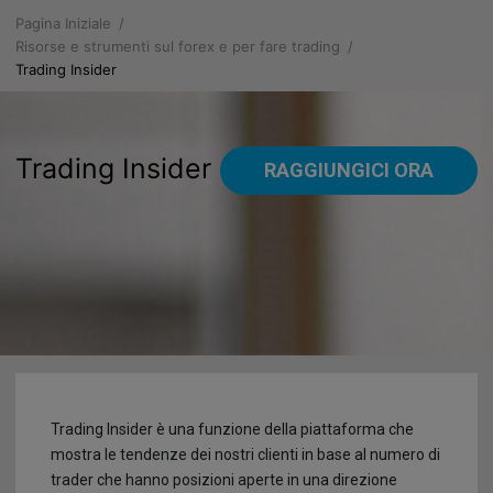
Pagina Iniziale
Chi Siamo
Risorse e strumenti sul forex e per fare trading
Trading Insider
Perché scegliere FXGM?
Piattaforme
Informazioni societarie
Web Profit
Prodotti
Trading Insider
RAGGIUNGICI ORA
Contratto del Servizio
Mobile PROfit
Leva per account professionali
Risorse
Documentazione
Account al Dettaglio
Calendario economico
Annunci
Registrazione
Leva per account al dettaglio
Trading Insider
AGGIORNAMENTI DI MERCATO
Regolamentazioni
Scheda prodotto e costi
Autochartist
Notizie
Clausola di assunzione dei rischi
Scheda prodotto e costi prima del 1° Agosto 2018
Grafici
Alimentazione del Conto
Trading Insider è una funzione della piattaforma che
mostra le tendenze dei nostri clienti in base al numero di
Licenze, Etica Aziendale & Fondo Compensazione Clienti
Cos’è un CFD?
Servizio per ricevere SMS sul Forex gratis
Depositi
trader che hanno posizioni aperte in una direzione