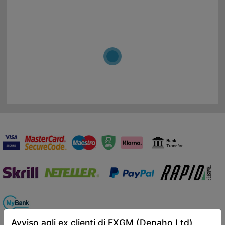
Avviso agli ex clienti di FXGM (Depaho Ltd)