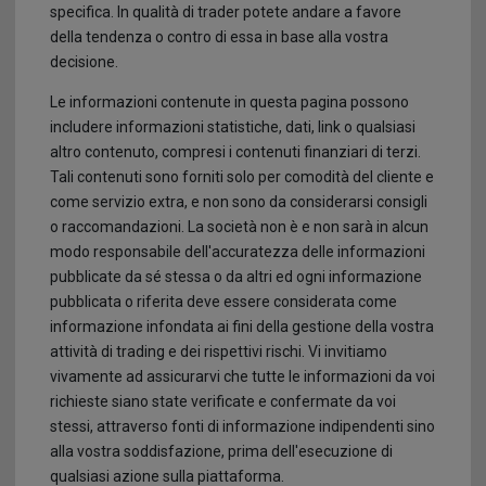
specifica. In qualità di trader potete andare a favore
Promotori Finanziari
CFD su Derivati Sintetici
La storia del Forex
Prelievi
della tendenza o contro di essa in base alla vostra
decisione.
Servizio Clienti
Documenti contenenti informazioni chiave
Glossario Forex
Le informazioni contenute in questa pagina possono
Affiliazioni: Affiliati ad FXGM
includere informazioni statistiche, dati, link o qualsiasi
Chiusura Protettiva del Margine
Domande Frequenti
altro contenuto, compresi i contenuti finanziari di terzi.
Tali contenuti sono forniti solo per comodità del cliente e
Filiali
Regime di Negoziazione per Conto Proprio
come servizio extra, e non sono da considerarsi consigli
o raccomandazioni. La società non è e non sarà in alcun
3D Secure
modo responsabile dell'accuratezza delle informazioni
pubblicate da sé stessa o da altri ed ogni informazione
Rimani Protetto Online
pubblicata o riferita deve essere considerata come
informazione infondata ai fini della gestione della vostra
attività di trading e dei rispettivi rischi. Vi invitiamo
vivamente ad assicurarvi che tutte le informazioni da voi
richieste siano state verificate e confermate da voi
stessi, attraverso fonti di informazione indipendenti sino
alla vostra soddisfazione, prima dell'esecuzione di
qualsiasi azione sulla piattaforma.