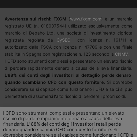
Avvertenza sui rischi
:
FXGM
(
www.fxgm.com
)
è un marchio
registrato UE (n. 018007544) utilizzato esclusivamente come
marchio di Depaho Ltd, una società di investimento cipriota
registrata regolata da
CySEC
con licenza n. 161/11 e
autorizzato dalla FSCA con licenza n. 47709 e con una filiale
stabilita in Spagna con registrazione n. 123 secondo la
CNMV.
I CFD sono strumenti complessi e presentano un elevato rischio
di perdere rapidamente denaro a causa della leva finanziaria.
L'
88%
dei conti degli investitori al dettaglio perde denaro
quando scambiano CFD con questo fornitore.
Si dovrebbe
considerare se si capisce come funzionano i CFD e se ci si può
permettere di assumersi l'alto rischio di perdere i propri soldi.
I CFD sono strumenti complessi e presentano un elevato
rischio di perdere rapidamente denaro a causa della leva
finanziaria.
L' 88% dei conti degli investitori retail perde
denaro quando scambia CFD con questo fornitore.
Si
dovrebbe considerare se si capisce come funzionano i CFD e