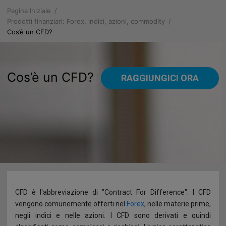
Pagina Iniziale
Chi Siamo
Prodotti finanziari: Forex, indici, azioni, commodity
Cos’è un CFD?
Perché scegliere FXGM?
Piattaforme
Informazioni societarie
Web Profit
Prodotti
Cos’è un CFD?
RAGGIUNGICI ORA
Contratto del Servizio
Mobile PROfit
Leva per account professionali
Risorse
Documentazione
Account al Dettaglio
Calendario economico
Annunci
Registrazione
Leva per account al dettaglio
Trading Insider
AGGIORNAMENTI DI MERCATO
Regolamentazioni
Scheda prodotto e costi
Autochartist
Notizie
Clausola di assunzione dei rischi
Scheda prodotto e costi prima del 1° Agosto 2018
Grafici
Alimentazione del Conto
CFD è l'abbreviazione di "Contract For Difference". I CFD
vengono comunemente offerti nel
Forex
, nelle materie prime,
Licenze, Etica Aziendale & Fondo Compensazione Clienti
Cos’è un CFD?
Servizio per ricevere SMS sul Forex gratis
negli indici e nelle azioni. I CFD sono derivati e quindi
Depositi