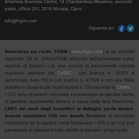
Artemisia Business Centre, 14 Charalambou Mouskou, secondo
piano, ufficio 201, 2014 Nicosia, Cipro.
info@fxgm.com
Síguenos en:
Avvertenza sui rischi
:
FXGM
(
www.fxgm.com
)
è un marchio
registrato UE (n. 018007544) utilizzato esclusivamente come
marchio di Depaho Ltd, una società di investimento cipriota
registrata regolata da
CySEC
con licenza n. 161/11 e
autorizzato dalla FSCA con licenza n. 47709 e con una filiale
stabilita in Spagna con registrazione n. 123 secondo la
CNMV.
I CFD sono strumenti complessi e presentano un elevato rischio
di perdere rapidamente denaro a causa della leva finanziaria.
L'
88%
dei conti degli investitori al dettaglio perde denaro
quando scambiano CFD con questo fornitore.
Si dovrebbe
considerare se si capisce come funzionano i CFD e se ci si può
permettere di assumersi l'alto rischio di perdere i propri soldi.