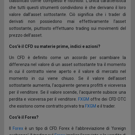
classificati come complessi e rischiosi. L'unica caratteristica
Promotori Finanziari
CFD su Derivati Sintetici
La storia del Forex
che tutti questi strumenti condividono è che derivano il loro
Prelievi
valore dall’asset sottostante. Ciò significa che i trader di
Servizio Clienti
derivati non possiedono mai effettivamente l’asset
Documenti contenenti informazioni chiave
Glossario Forex
sottostante, piuttosto effettuano trading sui movimenti del
Affiliazioni: Affiliati ad FXGM
prezzo dell’asset.
Chiusura Protettiva del Margine
Domande Frequenti
Cos'è il CFD su materie prime, indici e azioni?
Filiali
Regime di Negoziazione per Conto Proprio
Un CFD è definito come un accordo per scambiare la
differenza nel valore di un asset sottostante tra il momento
3D Secure
in cui il contratto viene aperto e il valore di mercato nel
momento in cui viene chiuso. Se il valore dell’asset
Rimani Protetto Online
sottostante aumenta, l'acquirente genera profitti e viceversa
per il venditore. Se il valore scende, l'acquirente subisce una
perdita e viceversa per il venditore.
FXGM
offre dei CFD OTC
che esistono come contratto privato tra
FXGM
e il trader.
Cos'è il Forex?
Il
Forex
è un tipo di CFD. Forex è l'abbreviazione di 'foreign